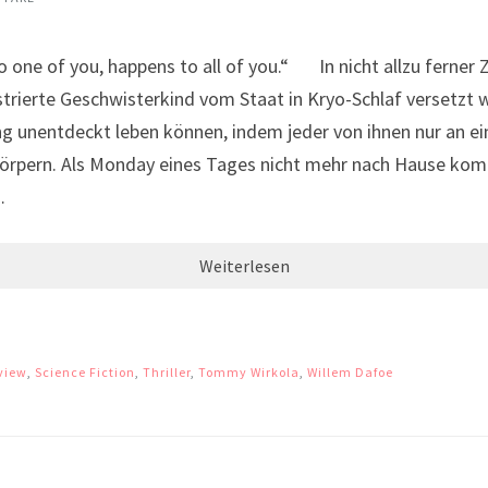
 of you, happens to all of you.“ In nicht allzu ferner Zu
gistrierte Geschwisterkind vom Staat in Kryo-Schlaf versetzt 
ang unentdeckt leben können, indem jeder von ihnen nur an 
körpern. Als Monday eines Tages nicht mehr nach Hause kom
…
Weiterlesen
view
,
Science Fiction
,
Thriller
,
Tommy Wirkola
,
Willem Dafoe