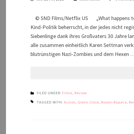
© SND Films/Netflix US „What happens to one
Kind-Politik beherrscht, in der jedes nicht re
Siebenlinge dank ihres Großvaters 30 Jahre l
alle zusammen einheitlich Karen Settman ver
blutrünstigen Nazi-Zombies und dem Hexen 
FILED UNDER:
Filme
,
Review
TAGGED WITH:
Action
,
Glenn Close
,
Noomi Rapace
,
Re