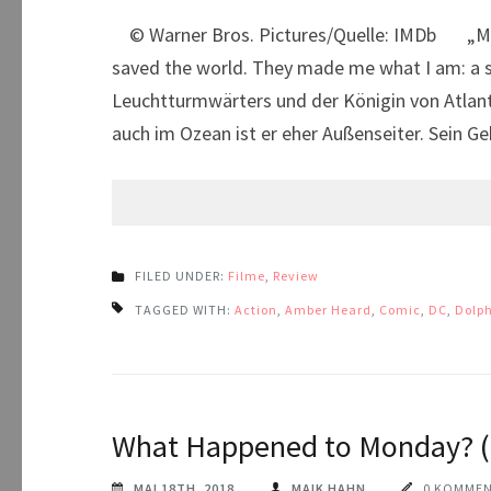
© Warner Bros. Pictures/Quelle: IMDb „My fa
saved the world. They made me what I am: a so
Leuchtturmwärters und der Königin von Atlanti
auch im Ozean ist er eher Außenseiter. Sein G
FILED UNDER:
Filme
,
Review
TAGGED WITH:
Action
,
Amber Heard
,
Comic
,
DC
,
Dolp
What Happened to Monday? (
MAI 18TH, 2018
MAIK HAHN
0 KOMME