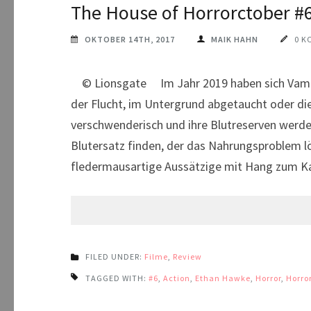
The House of Horrorctober #
OKTOBER 14TH, 2017
MAIK HAHN
0 K
© Lionsgate Im Jahr 2019 haben sich Vampire
der Flucht, im Untergrund abgetaucht oder di
verschwenderisch und ihre Blutreserven werde
Blutersatz finden, der das Nahrungsproblem l
fledermausartige Aussätzige mit Hang zum Ka
FILED UNDER:
Filme
,
Review
TAGGED WITH:
#6
,
Action
,
Ethan Hawke
,
Horror
,
Horro