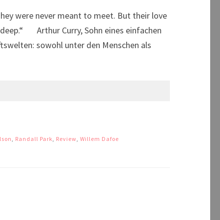
ey were never meant to meet. But their love
he deep.“ Arthur Curry, Sohn eines einfachen
nftswelten: sowohl unter den Menschen als
lson
,
Randall Park
,
Review
,
Willem Dafoe