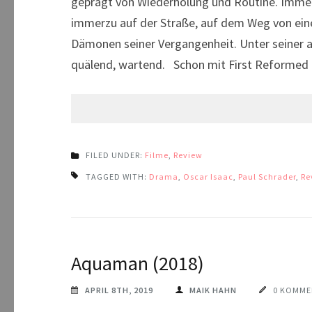
geprägt von Wiederholung und Routine. Immer u
immerzu auf der Straße, auf dem Weg von ein
Dämonen seiner Vergangenheit. Unter seiner a
quälend, wartend. Schon mit First Reformed 
FILED UNDER:
Filme
,
Review
TAGGED WITH:
Drama
,
Oscar Isaac
,
Paul Schrader
,
Re
Aquaman (2018)
APRIL 8TH, 2019
MAIK HAHN
0 KOMME