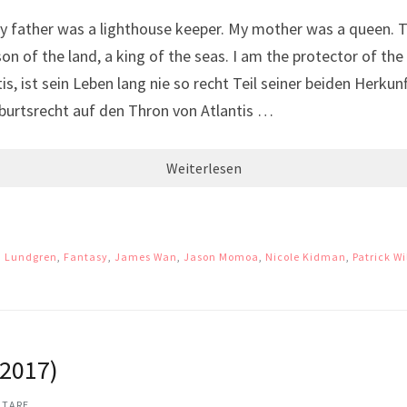
ther was a lighthouse keeper. My mother was a queen. Th
n of the land, a king of the seas. I am the protector of t
s, ist sein Leben lang nie so recht Teil seiner beiden Herku
eburtsrecht auf den Thron von Atlantis …
Weiterlesen
h Lundgren
,
Fantasy
,
James Wan
,
Jason Momoa
,
Nicole Kidman
,
Patrick Wi
2017)
NTARE