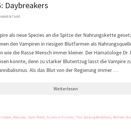
6: Daybreakers
OMMENTARE
 als neue Spezies an die Spitze der Nahrungskette gesetzt
enen den Vampiren in riesigen Blutfarmen als Nahrungsquell
n wie die Rasse Mensch immer kleiner. Der Hämatologe Dr. E
ösen könnte, denn zu starker Blutentzug lässt die Vampire 
nnibalismus. Als das Blut von der Regierung immer …
Weiterlesen
rctober
,
Review
,
Sam Neill
,
Science Fiction
,
The Spierig Brothers
,
Willem Da