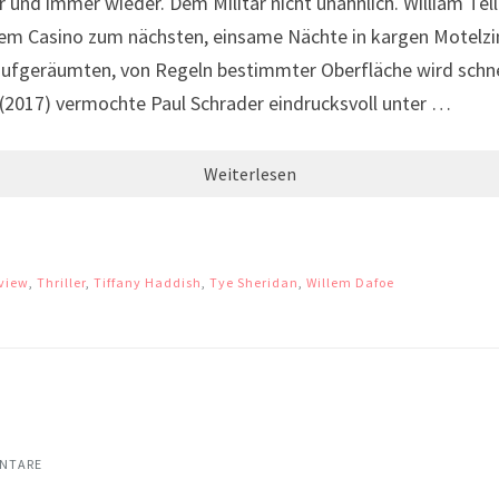
nd immer wieder. Dem Militär nicht unähnlich. William Tell 
em Casino zum nächsten, einsame Nächte in kargen Motelzi
ufgeräumten, von Regeln bestimmter Oberfläche wird schnell
(2017) vermochte Paul Schrader eindrucksvoll unter …
Weiterlesen
view
,
Thriller
,
Tiffany Haddish
,
Tye Sheridan
,
Willem Dafoe
NTARE